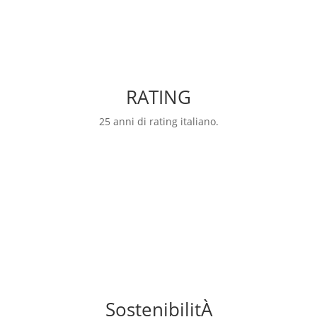
RATING
25 anni di rating italiano.
onalizzabile, che include classificazioni, categorie, rating e indici
SostenibilitÀ