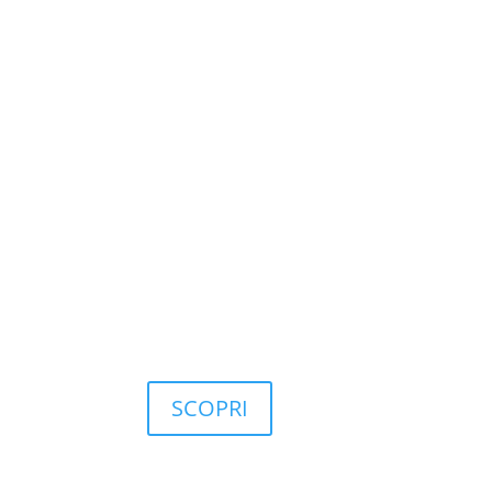
4
Famiglie di agenti IA
Focalizzati su efficientamento di prodotto, di 
processo e controllo di qualità.
SCOPRI