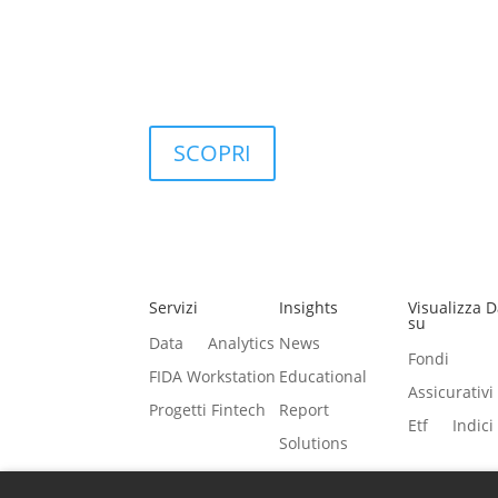
FIDA integra i principi della
sostenibilità
nei pr
Questo impegno si traduce in soluzioni concre
governance degli investimenti.
SCOPRI
Servizi
Insights
Visualizza D
su
Data
Analytics
News
Fondi
FIDA Workstation
Educational
Assicurativi
Progetti Fintech
Report
Etf
Indici
Solutions