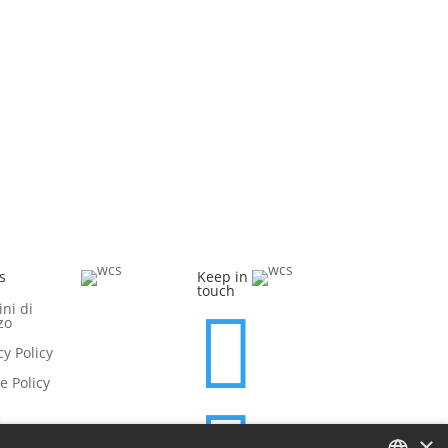
ovendo un approccio sostenibile alla finanza.
turato la sostenibilità ambientale, sociale e di
s
Keep in
touch
ni di

zzo
cy Policy
e Policy
R
×
sibilità