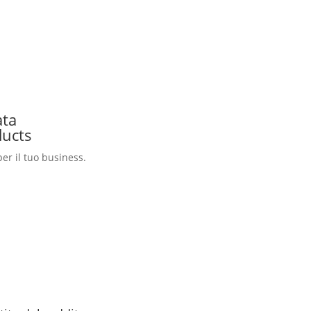
ata
ducts
 per il tuo business.