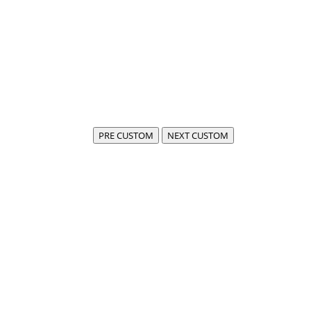
PRE CUSTOM
NEXT CUSTOM
Siamo FIDA,
centro di eccellenza per lo sviluppo di softwar
La nostra esperienza ci consente di utilizzare 
Offriamo ai nostri clienti soluzioni proattive 
FIDA: strumenti avanzati, governance umana.