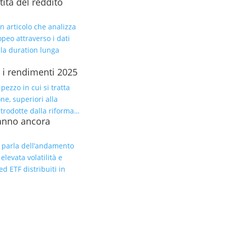
tita del reddito
 articolo che analizza
opeo attraverso i dati
 la duration lunga
 i rendimenti 2025
ezzo in cui si tratta
ne, superiori alla
introdotte dalla riforma…
hanno ancora
 parla dell’andamento
elevata volatilità e
ed ETF distribuiti in