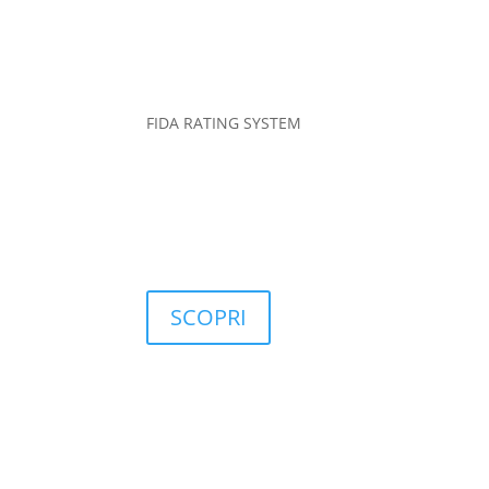
FIDA RATING SYSTEM
RATING
FIDArating: una base dati ampia, completa e pers
SCOPRI