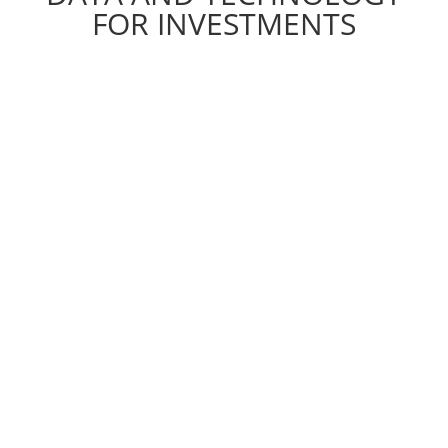
FOR INVESTMENTS
e compliant e all’avanguardia in ambito fintech e dati.
i dati in modo immersivo, con elaborazioni che offrono prospettive 
e su misura, per affrontare con fiducia i tempi che cambiano.