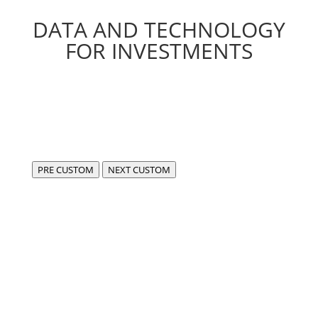
DATA AND TECHNOLOGY
FOR INVESTMENTS
PRE CUSTOM
NEXT CUSTOM
Siamo FIDA,
centro di eccellenza per lo sviluppo di software
compliant e all’avanguardia in ambito fintech e dati.