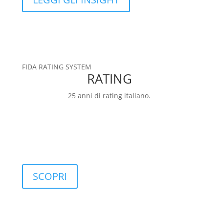
FIDA RATING SYSTEM
RATING
25 anni di rating italiano.
RATING
FIDArating: una base dati ampia, completa e
personalizzabile, che include classificazioni,
categorie, rating e indici.
SCOPRI